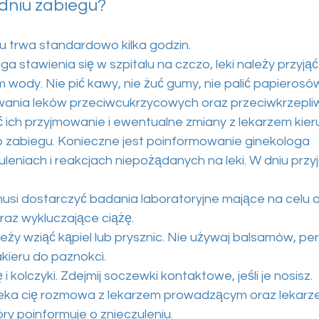
 dniu zabiegu?
lu trwa standardowo kilka godzin.
 stawienia się w szpitalu na czczo, leki należy przyjąć
m wody. Nie pić kawy, nie żuć gumy, nie palić papierosó
ania leków przeciwcukrzycowych oraz przeciwkrzepli
 ich przyjmowanie i ewentualne zmiany z lekarzem kie
do zabiegu. Konieczne jest poinformowanie ginekologa
leniach i reakcjach niepożądanych na leki. W dniu przy
musi dostarczyć badania laboratoryjne mające na celu o
raz wykluczające ciążę.
eży wziąć kąpiel lub prysznic. Nie używaj balsamów, pe
kieru do paznokci.
ę i kolczyki. Zdejmij soczewki kontaktowe, jeśli je nosisz.
eka cię rozmowa z lekarzem prowadzącym oraz lekar
ry poinformuje o znieczuleniu.