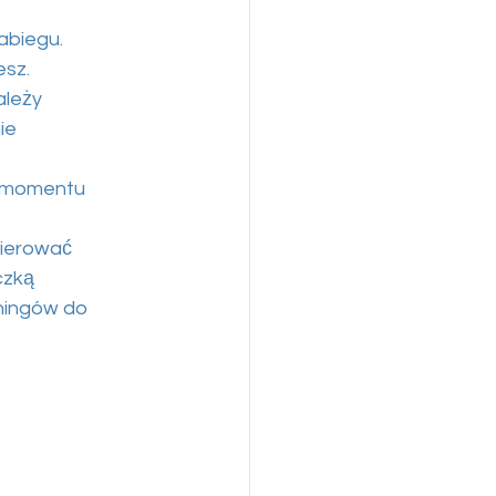
abiegu.
esz.
ależy
ie
do momentu
kierować
czką
ningów do