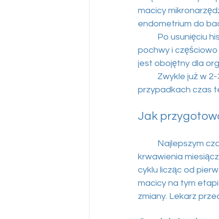
macicy mikronarzęd
endometrium do bad
	Po usunięciu h
pochwy i częściowo 
jest obojętny dla or
	Zwykle już w 
przypadkach czas t
Jak przygotowa
	Najlepszym cz
krwawienia miesiącz
cyklu licząc od pier
macicy na tym etapi
zmiany. Lekarz prze