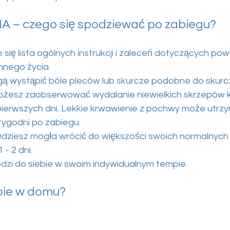
 – czego się spodziewać po zabiegu?
je się lista ogólnych instrukcji i zaleceń dotyczących po
nnego życia.
gą wystąpić bóle pleców lub skurcze podobne do skur
ożesz zaobserwować wydalanie niewielkich skrzepów k
pierwszych dni. Lekkie krwawienie z pochwy może utr
tygodni po zabiegu.
ziesz mogła wrócić do większości swoich normalnych
- 2 dni.
zi do siebie w swoim indywidualnym tempie.
bie w domu?