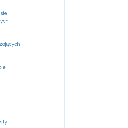
sie
ych i
dzających
z
iej.
isty