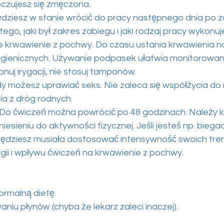
czujesz się zmęczona.
ziesz w stanie wrócić do pracy następnego dnia po z
tego, jaki był zakres zabiegu i jaki rodzaj pracy wykonuj
e krwawienie z pochwy. Do czasu ustania krwawienia n
gienicznych. Używanie podpasek ułatwia monitorowan
nuj irygacji, nie stosuj tamponów.
edy możesz uprawiać seks. Nie zaleca się współżycia 
ia z dróg rodnych.
 Do ćwiczeń można powrócić po 48 godzinach. Należy 
iesieniu do aktywności fizycznej. Jeśli jesteś np. biega
ędziesz musiała dostosować intensywność swoich tre
gii i wpływu ćwiczeń na krwawienie z pochwy.
rmalną dietę.
niu płynów (chyba że lekarz zaleci inaczej).