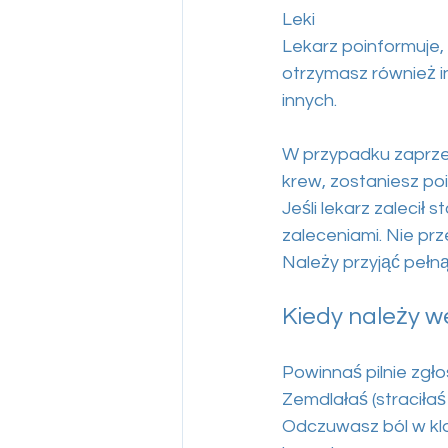
Leki
Lekarz poinformuje,
otrzymasz również i
innych.
W przypadku zaprzes
krew, zostaniesz p
Jeśli lekarz zalecił
zaleceniami. Nie prze
Należy przyjąć pełn
Kiedy należy 
Powinnaś pilnie zgłosi
Zemdlałaś (straciła
Odczuwasz ból w klat