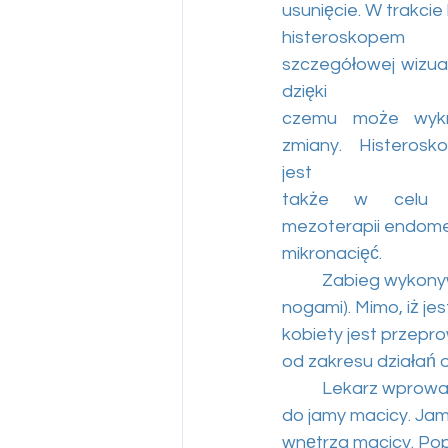
usunięcie. W trakci
histeroskopem 
szczegółowej wizual
dzięki
czemu może wykry
zmiany. Histerosk
jest
także w celu w
mezoterapii endom
mikronacięć.
	Zabieg wykony
nogami). Mimo, iż je
kobiety jest przepr
od zakresu działań o
	Lekarz wprowa
do jamy macicy. Jam
wnętrza macicy. Po