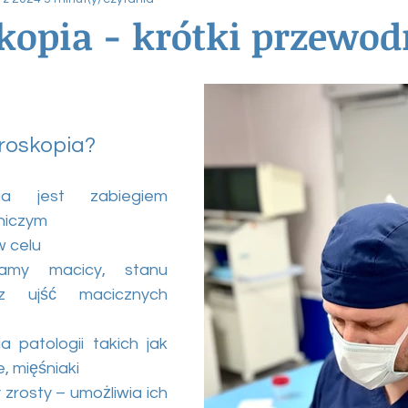
kopia - krótki przewod
eroskopia?
iczym 
 celu
amy macicy, stanu 
z ujść macicznych 
a patologii takich jak 
, mięśniaki
rosty – umożliwia ich 