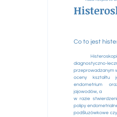
Histeros
Co to jest hist
	Histeroskopia jest zabiegiem 
diagnostyczno-leczn
przeprowadzanym w
oceny kształtu j
endometrium ora
jajowodów, a
w razie stwierdzeni
polipy endometrialne
podśluzówkowe czy z