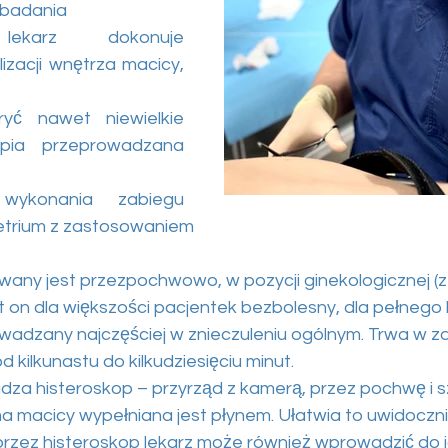
e badania
lekarz dokonuje 
izacji wnętrza macicy, 
ć nawet niewielkie 
opia przeprowadzana 
ykonania zabiegu 
etrium z zastosowaniem
wany jest przezpochwowo, w pozycji ginekologicznej (z
st on dla większości pacjentek bezbolesny, dla pełnego
owadzany najczęściej w znieczuleniu ogólnym. Trwa w z
d kilkunastu do kilkudziesięciu minut.
dza histeroskop – przyrząd z kamerą, przez pochwę i s
a macicy wypełniana jest płynem. Ułatwia to uwidoczn
przez histeroskop lekarz może również wprowadzić do 