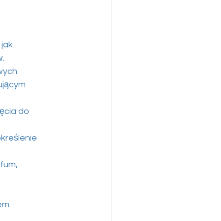
 jak
w.
wych
rującym
jęcia do
kreślenie
rfum,
zem