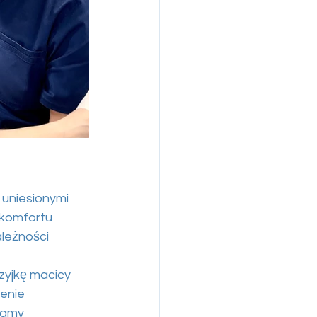
 uniesionymi
 komfortu
ależności
zyjkę macicy
ienie
jamy