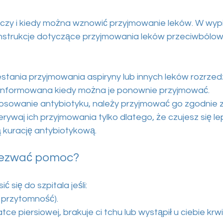
 czy i kiedy można wznowić przyjmowanie leków. W wypi
nstrukcje dotyczące przyjmowania leków przeciwbólow
tania przyjmowania aspiryny lub innych leków rozrze
oinformowana kiedy można je ponownie przyjmować.
 stosowanie antybiotyku, należy przyjmować go zgodnie 
rywaj ich przyjmowania tylko dlatego, że czujesz się lep
ą kurację antybiotykową.
wezwać pomoc?
ć się do szpitala jeśli:
ś przytomność).
ce piersiowej, brakuje ci tchu lub wystąpił u ciebie krw