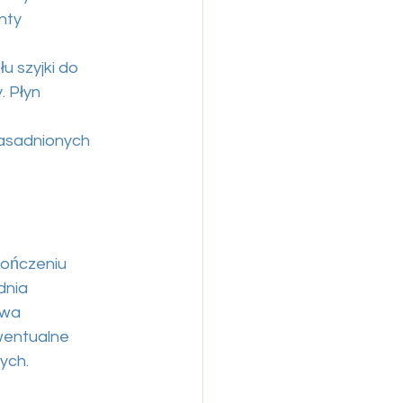
nty
u szyjki do
. Płyn
zasadnionych
kończeniu
dnia
owa
ewentualne
ych.