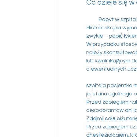
Co dzieje się w
	Pobyt w szpita
Histeroskopia wymaga
zwykle – popić łykie
W przypadku stosow
należy skonsultować
lub kwalifikującym 
o ewentualnych uczu
szpitala pacjentka 
jej stanu ogólnego o
Przed zabiegiem nal
dezodorantów ani la
Zdejmij całą biżuteri
Przed zabiegiem cz
anestezjologiem, któ