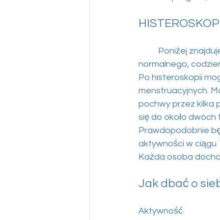
HISTEROSKOPIA
	Poniżej znajdu
normalnego, codzie
Po histeroskopii mo
menstruacyjnych. M
pochwy przez kilka 
się do około dwóch 
Prawdopodobnie będ
aktywności w ciągu 1 
Każda osoba dochod
Jak dbać o sie
Aktywność