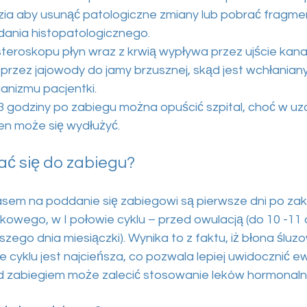
zia aby usunąć patologiczne zmiany lub pobrać fragme
ania histopatologicznego.
isteroskopu płyn wraz z krwią wypływa przez ujście kanał
przez jajowody do jamy brzusznej, skąd jest wchłaniany
ganizmu pacjentki.
2-3 godziny po zabiegu można opuścić szpital, choć w u
en może się wydłużyć.
ć się do zabiegu?
asem na poddanie się zabiegowi są pierwsze dni po za
kowego, w I połowie cyklu – przed owulacją (do 10 -11 
wszego dnia miesiączki). Wynika to z faktu, iż błona śluz
e cyklu jest najcieńsza, co pozwala lepiej uwidocznić 
d zabiegiem może zalecić stosowanie leków hormonaln