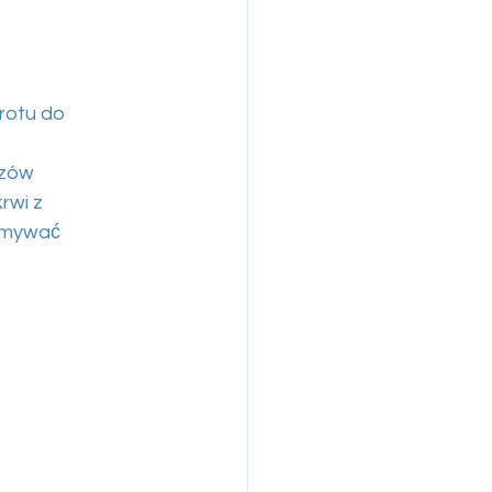
wrotu do
czów
rwi z
zymywać