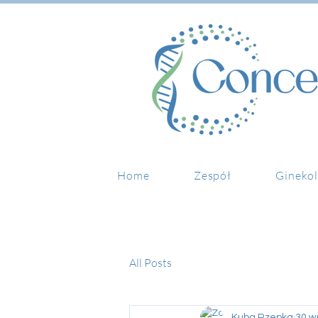
Home
Zespół
Ginekol
All Posts
Kuba Rzepka
30 w