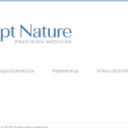
ogia operacyjna
Regeneracja
Wlewy dożyln
rz 2024
3 minut(y) czytania