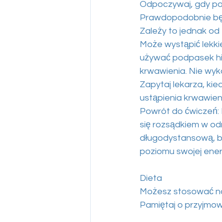
Odpoczywaj, gdy po
Prawdopodobnie będ
Zależy to jednak od 
Może wystąpić lekki
używać podpasek hi
krwawienia. Nie wyko
Zapytaj lekarza, ki
ustąpienia krwawien
Powrót do ćwiczeń:
się rozsądkiem w odn
długodystansową, b
poziomu swojej ener
Dieta
Możesz stosować no
Pamiętaj o przyjmowa