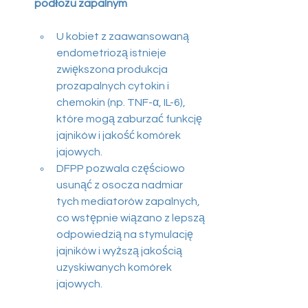
podłożu zapalnym
U kobiet z zaawansowaną 
endometriozą istnieje 
zwiększona produkcja 
prozapalnych cytokin i 
chemokin (np. TNF-α, IL-6), 
które mogą zaburzać funkcję 
jajników i jakość komórek 
jajowych.
DFPP pozwala częściowo 
usunąć z osocza nadmiar 
tych mediatorów zapalnych, 
co wstępnie wiązano z lepszą 
odpowiedzią na stymulację 
jajników i wyższą jakością 
uzyskiwanych komórek 
jajowych.