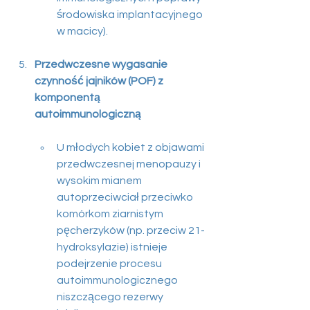
środowiska implantacyjnego 
w macicy).
Przedwczesne wygasanie 
czynność jajników (POF) z 
komponentą  
autoimmunologiczną
U młodych kobiet z objawami 
przedwczesnej menopauzy i 
wysokim mianem 
autoprzeciwciał przeciwko 
komórkom ziarnistym 
pęcherzyków (np. przeciw 21-
hydroksylazie) istnieje 
podejrzenie procesu 
autoimmunologicznego 
niszczącego rezerwy 