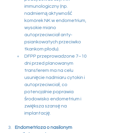
immunologiczny (np. 
nadmierną aktywność 
komórek NK w endometrium, 
wysokie miano 
autoprzeciwciał anty-
psiankowatych przeciwko 
tkankom płodu).
DFPP przeprowadzone 7–10 
dni przed planowanym 
transferem ma na celu 
usunięcie nadmiaru cytokin i 
autoprzeciwciał, co 
potencjalnie poprawia 
środowisko endometrium i 
zwiększa szansę na 
implantację.
Endometrioza o nasilonym 