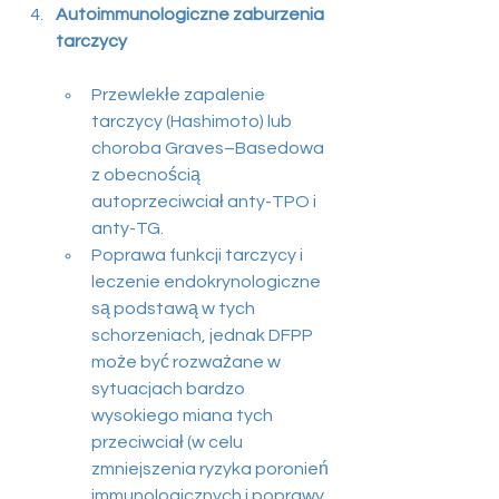
Autoimmunologiczne zaburzenia 
tarczycy 
Przewlekłe zapalenie 
tarczycy (Hashimoto) lub 
choroba Graves–Basedowa 
z obecnością 
autoprzeciwciał anty-TPO i 
anty-TG.
Poprawa funkcji tarczycy i 
leczenie endokrynologiczne 
są podstawą w tych 
schorzeniach, jednak DFPP 
może być rozważane w 
sytuacjach bardzo 
wysokiego miana tych 
przeciwciał (w celu 
zmniejszenia ryzyka poronień 
immunologicznych i poprawy 