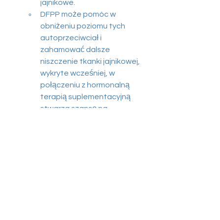
jajnikowe.
DFPP może pomóc w 
obniżeniu poziomu tych 
autoprzeciwciał i 
zahamować dalsze 
niszczenie tkanki jajnikowej, 
wykryte wcześniej, w 
połączeniu z hormonalną 
terapią suplementacyjną 
stwarza szansę na 
zachowanie rezerwy 
jajnikowej.
Praktyczne uwagi dotyczące 
zastosowania DFPP w niepłodności:
Zabiegi DFPP w tej grupie 
pacjentek zwykle planuje się w 
cyklu menstruacyjnym między 5. a 