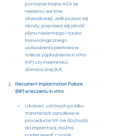
ponownie miano ASA (w 
nasieniu i we krwi 
obwodowej). Jeśli poziom się 
obniży, poprawia się jakość 
płynu nasiennego i ryzyko 
immunologicznego 
uszkodzenia plemnika w 
trakcie zapłodnienia in vitro 
(IVF) czy inseminacji 
domacicznej (IUI).
Recurrent Implantation Failure 
(RIF) w leczeniu in vitro
U kobiet, u których po kilku 
transferach zarodków w 
procedurze IVF nie dochodzi 
do implantacji, można 
podejrzewać czynnik 