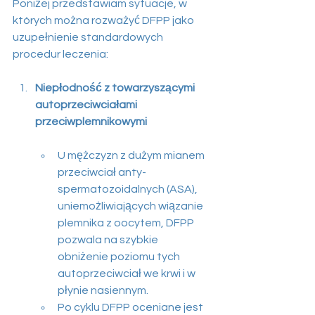
Poniżej przedstawiam sytuacje, w 
których można rozważyć DFPP jako 
uzupełnienie standardowych 
procedur leczenia:
Niepłodność z towarzyszącymi 
autoprzeciwciałami 
przeciwplemnikowymi
U mężczyzn z dużym mianem 
przeciwciał anty-
spermatozoidalnych (ASA), 
uniemożliwiających wiązanie 
plemnika z oocytem, DFPP 
pozwala na szybkie 
obniżenie poziomu tych 
autoprzeciwciał we krwi i w 
płynie nasiennym.
Po cyklu DFPP oceniane jest 