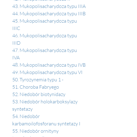
43. Mukopolisacharydoza typu IIIA
44. Mukopolisacharydoza typu IIIB
45. Mukopolisacharydoza typu 
IIIC 
46. Mukopolisacharydoza typu 
IIID 
47. Mukopolisacharydoza typu 
IVA 
48. Mukopolisacharydoza typu IVB
49. Mukopolisacharydoza typu VI 
50. Tyrozynemia typu 1 -
51. Choroba Fabryego 
52. Niedobór biotynidazy 
53. Niedobór holokarboksylazy 
syntetazy 
54. Niedobór 
karbamoilofosforanu syntetazy I
55. Niedobór ornityny 