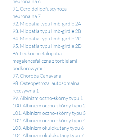
neuronalna 6
91. Ceroidolipofuscynoza 
neuronalna 7
92. Miopatia typu limb-girdle 2A 
93. Miopatia typu limb-girdle 2B
94. Miopatia typu limb-girdle 2C 
95. Miopatia typu limb-girdle 2D 
96. Leukoencefalopatia 
megalencefaliczna z torbielami 
podkorowymi 1 
97. Choroba Canavana 
98. Osteopetroza, autosomalna 
recesywna 1 
99. Albinizm oczno-skórny typu 1 
100. Albinizm oczno-skórny typu 2 
101. Albinizm oczno-skórny typu 3 
102. Albinizm oczno-skórny typu 4 
103. Albinizm okulokutany typu 6
104. Albinizm okulokutany typu 7