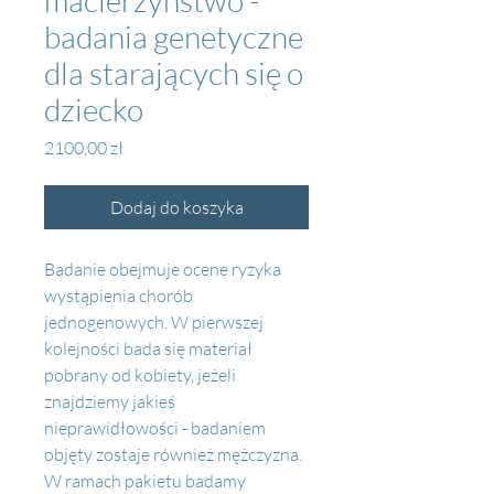
macierzyństwo -
badania genetyczne
dla starających się o
dziecko
Cena
2100,00 zł
Dodaj do koszyka
Badanie obejmuje ocene ryzyka 
wystąpienia chorób 
jednogenowych. W pierwszej 
kolejności bada się materiał 
pobrany od kobiety, jeżeli 
znajdziemy jakieś 
nieprawidłowości - badaniem 
objęty zostaje również mężczyzna. 
W ramach pakietu badamy 