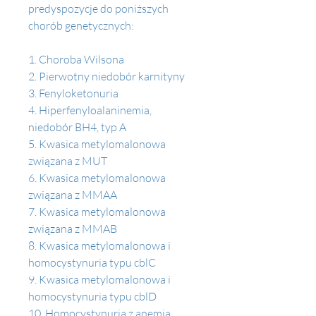
predyspozycje do poniższych 
chorób genetycznych:
1. Choroba Wilsona 
2. Pierwotny niedobór karnityny 
3. Fenyloketonuria 
4. Hiperfenyloalaninemia, 
niedobór BH4, typ A
5. Kwasica metylomalonowa 
związana z MUT 
6. Kwasica metylomalonowa 
związana z MMAA
7. Kwasica metylomalonowa 
związana z MMAB
8. Kwasica metylomalonowa i 
homocystynuria typu cblC
9. Kwasica metylomalonowa i 
homocystynuria typu cblD 
10. Homocystynuria z anemią 