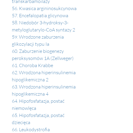
transkarbamoilazy 
56. Kwasica argininosukcynowa 
57. Encefalopatia glicynowa 
58. Niedobór 3-hydroksy-3-
metyloglutarylo-CoA syntazy 2
59. Wrodzone zaburzenia 
glikozylacji typu Ia
60. Zaburzenie biogenezy 
peroksysomów 1A (Zellweger) 
61. Choroba Krabbe 
62. Wrodzona hiperinsulinemia 
hipoglikemiczna 2 
63. Wrodzona hiperinsulinemia 
hipoglikemiczna 4
64. Hipofosfatazja, postać 
niemowlęca 
65. Hipofosfatazja, postać 
dziecięca 
66. Leukodystrofia 