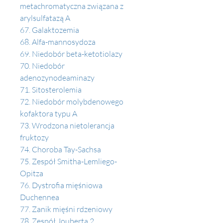
metachromatyczna związana z 
arylsulfatazą A 
67. Galaktozemia
68. Alfa-mannosydoza 
69. Niedobór beta-ketotiolazy
70. Niedobór 
adenozynodeaminazy 
71. Sitosterolemia 
72. Niedobór molybdenowego 
kofaktora typu A
73. Wrodzona nietolerancja 
fruktozy 
74. Choroba Tay-Sachsa
75. Zespół Smitha-Lemliego-
Opitza 
76. Dystrofia mięśniowa 
Duchennea
77. Zanik mięśni rdzeniowy
78. Zespół Jouberta 2 