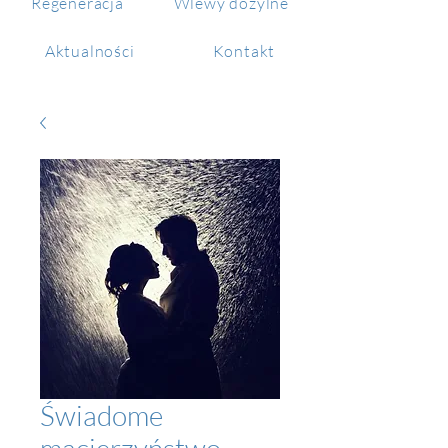
Regeneracja
Wlewy dożylne
Aktualności
Kontakt
Świadome