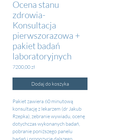
Ocena stanu
zdrowia-
Konsultacja
pierwszorazowa +
pakiet badań
laboratoryjnych
Cena
7200,00 zł
Dodaj do koszyka
Pakiet zawiera 60 minutową 
konsultację z lekarzem (dr Jakub 
Rzepka), zebranie wywiadu, ocenę 
dotychczas wykonanych badań, 
pobranie poniższego panelu 
badań i propozycje dalszego 