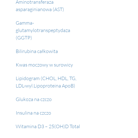
Aminotransferaza 
asparaginianowa (AST)
Gamma-
glutamylotranspeptydaza 
(GGTP)
Bilirubina całkowita
Kwas moczowy w surowicy
Lipidogram (CHOL, HDL, TG, 
LDL-wyl.Lipoproteina ApoB)
Glukoza na czczo
Insulina na czczo
Witamina D3 – 25(OH)D Total