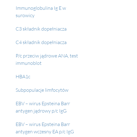
Immunoglobulina Ig E w 
surowicy
C3 składnik dopełniacza
C4 składnik dopełniacza
P/c przeciw jądrowe ANA, test 
immunoblot
HBA1c
Subpopulacje limfocytów
EBV – wirus Epsteina Barr 
antygen jądrowy p/c IgG
EBV – wirus Epsteina Barr 
antygen wczesny EA p/c IgG