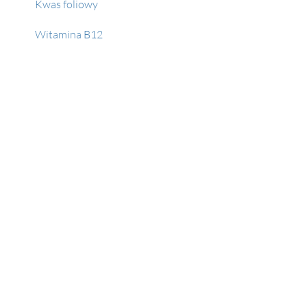
Kwas foliowy
Witamina B12
Ferrytyna
Wapń całkowity w surowicy
Potas w surowicy
Fosfor nieorganiczny
Żelazo
Sód w surowicy
D-dimery
Dehydrogenaza mleczanowa 
(LDH)