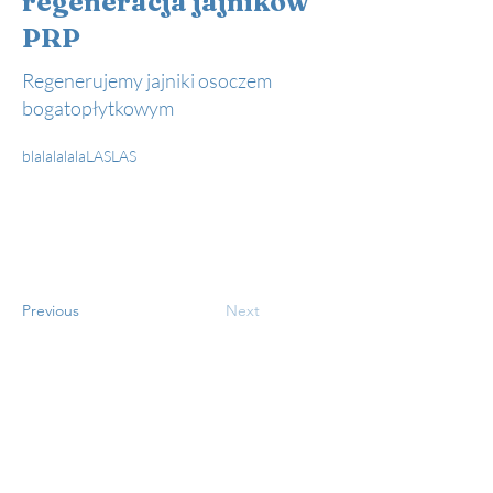
regeneracja jajników
PRP
Regenerujemy jajniki osoczem
bogatopłytkowym
blalalalalaLASLAS
Previous
Next