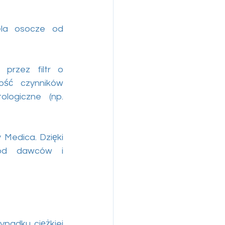
la osocze od 
przez filtr o 
ość czynników 
logiczne (np. 
Medica. Dzięki 
od dawców i 
padku ciężkiej 