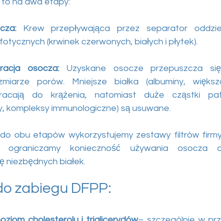
ę to na dwa etapy:
cza: 
Krew przepływająca przez separator oddzie
tycznych (krwinek czerwonych, białych i płytek).
tracja osocza: 
Uzyskane osocze przepuszcza się 
zmiarze porów. Mniejsze białka (albuminy, większ
wracają do krążenia, natomiast duże cząstki pato
y, kompleksy immunologiczne) są usuwane.
o obu etapów wykorzystujemy zestawy filtrów firmy 
iu ograniczamy konieczność używania osocza 
ę niezbędnych białek.
o zabiegu DFPP:
ziom cholesterolu i triglicerydów
– szczególnie w przy