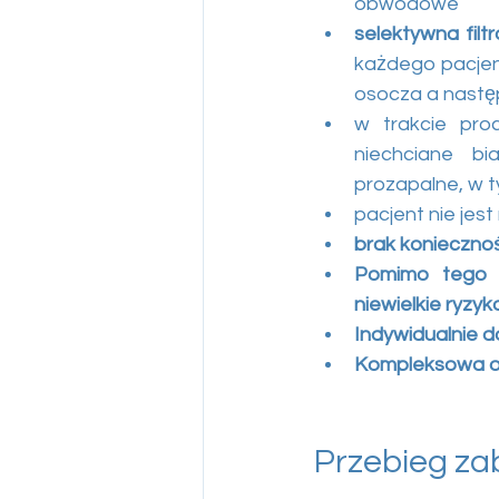
obwodowe
selektywna filtr
każdego pacjent
osocza a następ
w trakcie pro
niechciane bia
prozapalne, w t
pacjent nie jes
brak koniecznoś
Pomimo tego że
niewielkie ryzy
Indywidualnie 
Kompleksowa o
Przebieg za