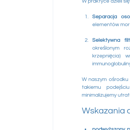
W praktyce dzieli si
Separacja oso
elementów morfo
Selektywna fil
określonym ro
krzepnięcia) 
immunoglobulin
W naszym ośrodku d
takiemu podejśc
minimalizujemy utrat
Wskazania d
podwyższony po