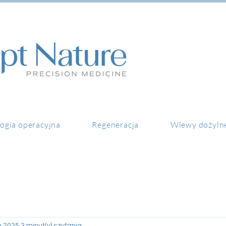
ogia operacyjna
Regeneracja
Wlewy dożyln
e 2025
3 minut(y) czytania