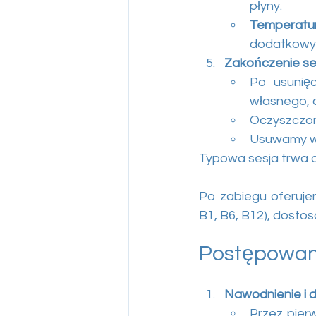
płyny.
Temperatu
dodatkowy
Zakończenie ses
Po usunięc
własnego, c
Oczyszczone
Usuwamy wk
Typowa sesja trwa o
Po zabiegu oferujem
B1, B6, B12), dosto
Postępowan
Nawodnienie i d
Przez pierw