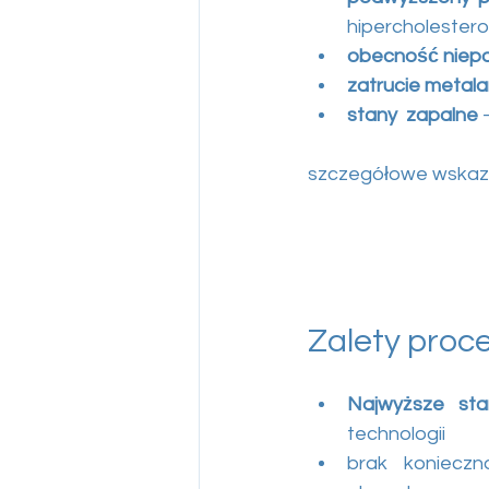
hipercholesterol
obecność niepo
zatrucie metala
stany  zapalne
 
szczegółowe wskazan
Zalety proc
Najwyższe sta
technologii
brak konieczn