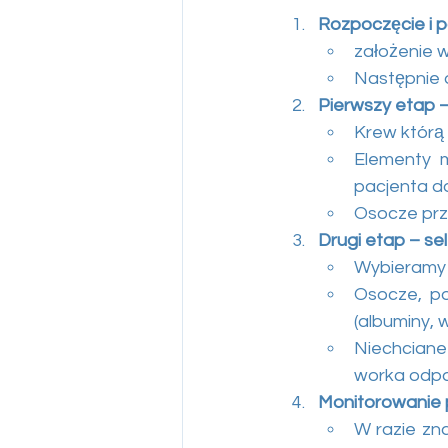
Rozpoczęcie i 
założenie 
Następnie 
Pierwszy etap 
Krew którą 
Elementy m
pacjenta do
Osocze prze
Drugi etap – se
Wybieramy f
Osocze, po
(albuminy, 
Niechciane
worka odp
Monitorowanie
W razie zna