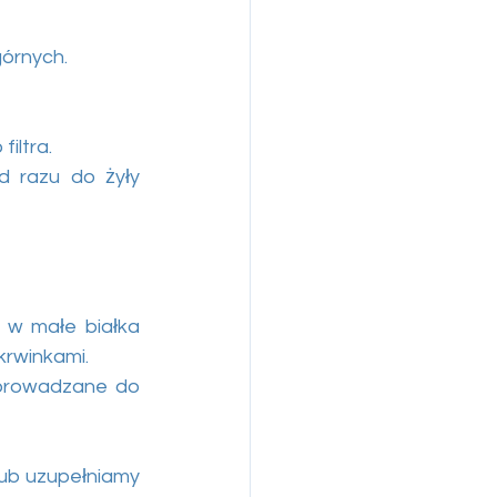
górnych.
iltra.
d razu do żyły 
w małe białka 
krwinkami.
prowadzane do 
ub uzupełniamy 