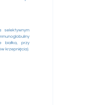
a selektywnym 
mmunoglobuliny 
 białka, przy 
jednoczesnym zachowaniu większości korzystnych białek (albumin, czynników krzepnięcia). 