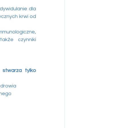
ndywidulanie dla 
cznych krwi od 
munologiczne, 
akże czynniki 
stwarza tylko 
zdrowia
znego