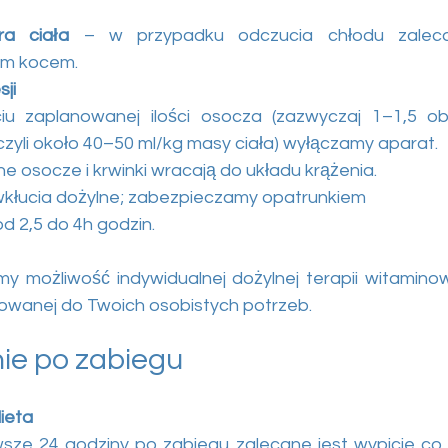
ra ciała
 – w przypadku odczucia chłodu zalecam
m kocem.
ji
iu zaplanowanej ilości osocza (zazwyczaj 1–1,5 obj
zyli około 40–50 ml/kg masy ciała) wyłączamy aparat.
 osocze i krwinki wracają do układu krążenia.
łucia dożylne; zabezpieczamy opatrunkiem
d 2,5 do 4h godzin.
y możliwość indywidualnej dożylnej terapii witaminowe
sowanej do Twoich osobistych potrzeb.
ie po zabiegu
ieta
sze 24 godziny po zabiegu zalecane jest wypicie co na