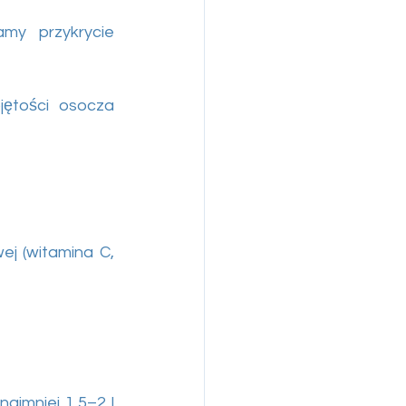
y przykrycie 
ętości osocza 
j (witamina C, 
jmniej 1,5–2 l 