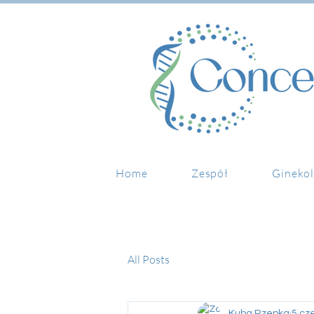
Home
Zespół
Ginekol
All Posts
Kuba Rzepka
5 cz