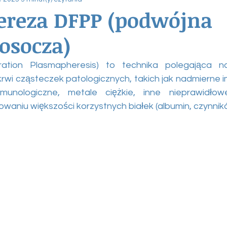
ereza DFPP (podwójna
 osocza)
ration Plasmapheresis) to technika polegająca n
rwi cząsteczek patologicznych, takich jak nadmierne i
unologiczne, metale ciężkie, inne nieprawidłowe