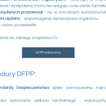
emii i dyslipidemii, która nie reaguje na leczenie farma
żądanych przeciwciał
 – np. w chorobach autoimmunol
mi ciężkimi
 – wspomaganie detoksykacji organizmu
– ostre i przewlekłe
ia do zabiegu znajdziesz tu:
DFPP wskazania
edury DFPP:
ndardy bezpieczeństwa
 dzięki zastosowaniu najno
ości wykonania wkłucia centralnego - wykorzyst