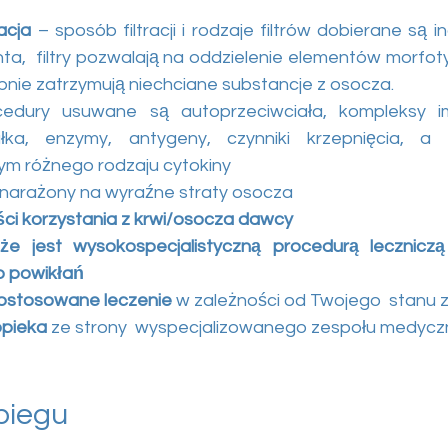
acja
 – sposób filtracji i rodzaje filtrów dobierane są i
a,  filtry pozwalają na oddzielenie elementów morfoty
nie zatrzymują niechciane substancje z osocza. 
cedury usuwane są autoprzeciwciała, kompleksy im
łka, enzymy, antygeny, czynniki krzepnięcia, a t
ym różnego rodzaju cytokiny
t narażony na wyraźne straty osocza
ci korzystania z krwi/osocza dawcy
 jest wysokospecjalistyczną procedurą leczniczą 
ko powikłań
dostosowane leczenie
 w zależności od Twojego  stanu 
pieka
 ze strony  wyspecjalizowanego zespołu medyc
biegu