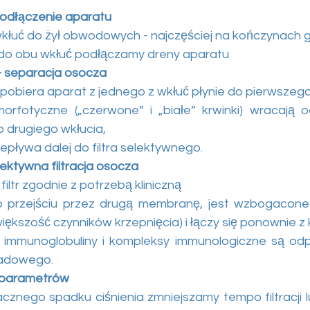
podłączenie aparatu
wkłuć do żył obwodowych - najczęściej na kończynach 
do obu wkłuć podłączamy dreny aparatu
– separacja osocza
pobiera aparat z jednego z wkłuć płynie do pierwszego f
orfotyczne („czerwone” i „białe” krwinki) wracają o
 drugiego wkłucia,
pływa dalej do filtra selektywnego.
lektywna filtracja osocza
iltr zgodnie z potrzebą kliniczną 
 przejściu przez drugą membranę, jest wzbogacone 
większość czynników krzepnięcia) i łączy się ponownie z 
 immunoglobuliny i kompleksy immunologiczne są od
adowego.
 parametrów
cznego spadku ciśnienia zmniejszamy tempo filtracji l